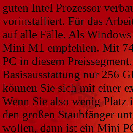
guten Intel Prozessor verb
vorinstalliert. Für das Arbe
auf alle Fälle. Als Windows
Mini M1 empfehlen. Mit 740
PC in diesem Preissegment. 
Basisausstattung nur 256 GB
können Sie sich mit einer ex
Wenn Sie also wenig Platz 
den großen Staubfänger unt
wollen, dann ist ein Mini PC