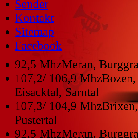
Sender
Kontakt
Sitemap
Facebook
92,5 Mhz
Meran, Burggra
107,2/ 106,9 Mhz
Bozen, 
Eisacktal, Sarntal
107,3/ 104,9 Mhz
Brixen,
Pustertal
92,5 Mhz
Meran, Burggra