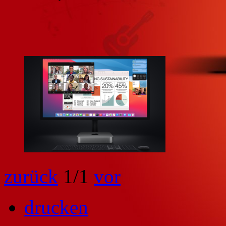
zurück
1
/1
vor
drucken