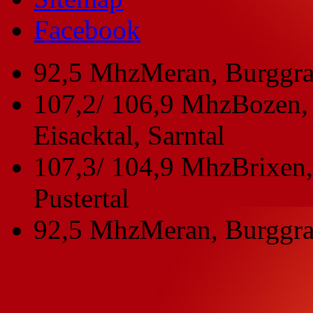
Facebook
92,5 Mhz
Meran, Burggra
107,2/ 106,9 Mhz
Bozen, 
Eisacktal, Sarntal
107,3/ 104,9 Mhz
Brixen,
Pustertal
92,5 Mhz
Meran, Burggra