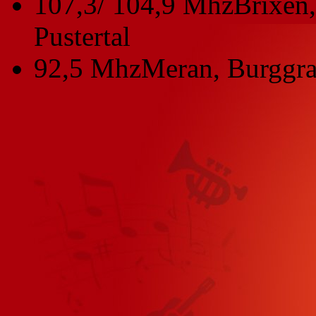
107,3/ 104,9 Mhz
Brixen,
Pustertal
92,5 Mhz
Meran, Burggra