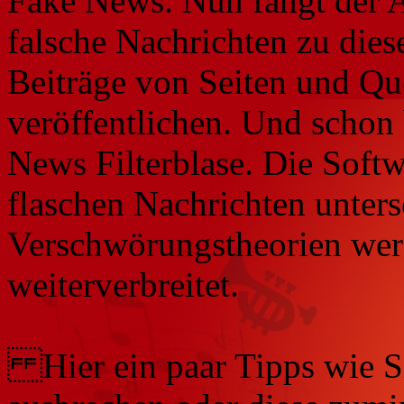
Fake News. Nun fängt der A
falsche Nachrichten zu die
Beiträge von Seiten und Que
veröffentlichen. Und schon 
News Filterblase. Die Soft
flaschen Nachrichten unters
Verschwörungstheorien werd
weiterverbreitet.
Hier ein paar Tipps wie Sie