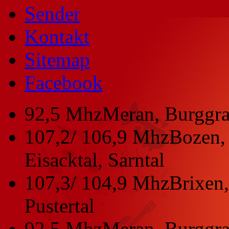
Sender
Kontakt
Sitemap
Facebook
92,5 Mhz
Meran, Burggra
107,2/ 106,9 Mhz
Bozen, 
Eisacktal, Sarntal
107,3/ 104,9 Mhz
Brixen,
Pustertal
92,5 Mhz
Meran, Burggra