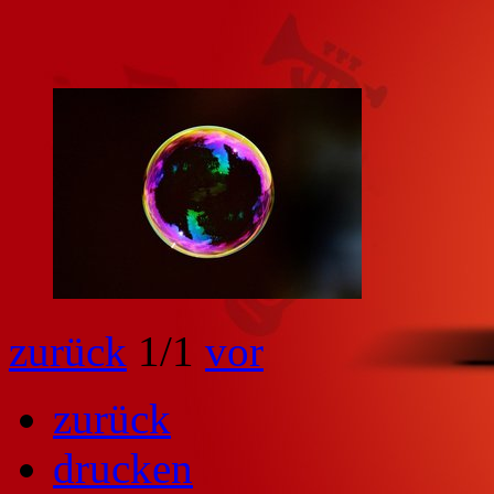
zurück
1
/1
vor
zurück
drucken