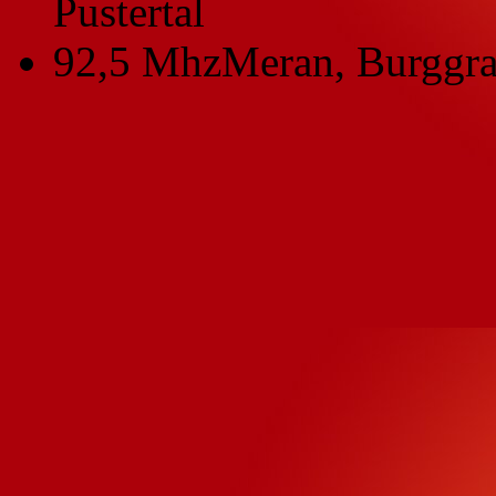
Pustertal
92,5 Mhz
Meran, Burggra