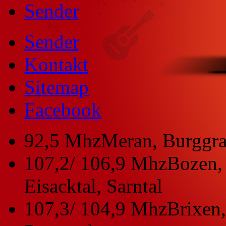
Sender
Sender
Kontakt
Sitemap
Facebook
92,5 Mhz
Meran, Burggra
107,2/ 106,9 Mhz
Bozen, 
Eisacktal, Sarntal
107,3/ 104,9 Mhz
Brixen,