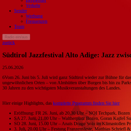
Bergwetter
Verkehr
Sender
Werbung
Frequenzen
Team
Radio ein/aus
zurück
Südtirol Jazzfestival Alto Adige: Jazz zwi
25.06.2026
6Vom 26. Juni bis 5. Juli wird ganz Südtirol wieder zur Bühne für das
ungewöhnlichen Orten – von Almhütten über Burgen bis hin zu Parks, 
30 Jahren zu den wichtigsten Musikveranstaltungen des Landes.
Hier einige Highlights, das
komplette Programm finden Sie hier
Eröffnung: FR 26. Juni, ab 20.30 Uhr – NOI Techpark, Bozen
SA 27. Juni, 21.00 Uhr – Waltherplatz Bozen, Goran Kajfeš Su
SO 28. Juni, 15.00 Uhr – Anaïs Drago Solo im Klimastollen Pr
3. Juli, 20.00 Uhr – Festung Franzensfeste, Matthias Schriefl