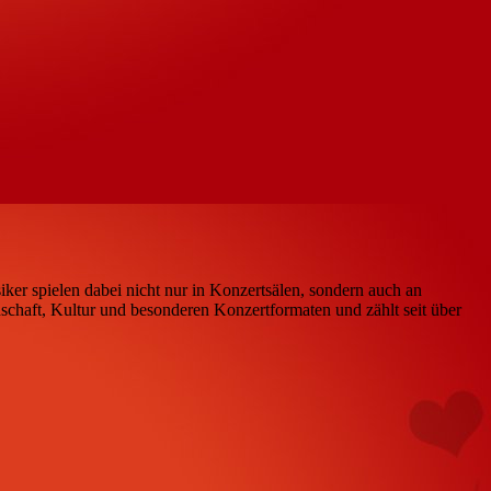
iker spielen dabei nicht nur in Konzertsälen, sondern auch an
schaft, Kultur und besonderen Konzertformaten und zählt seit über