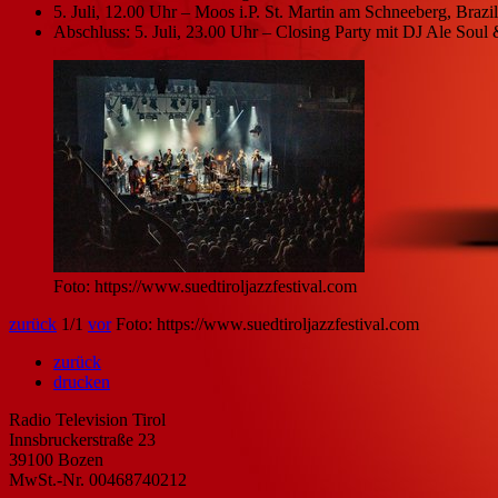
5. Juli, 12.00 Uhr – Moos i.P. St. Martin am Schneeberg, Brazi
Abschluss: 5. Juli, 23.00 Uhr – Closing Party mit DJ Ale So
Foto: https://www.suedtiroljazzfestival.com
zurück
1
/1
vor
Foto: https://www.suedtiroljazzfestival.com
zurück
drucken
Radio Television Tirol
Innsbruckerstraße 23
39100 Bozen
MwSt.-Nr. 00468740212