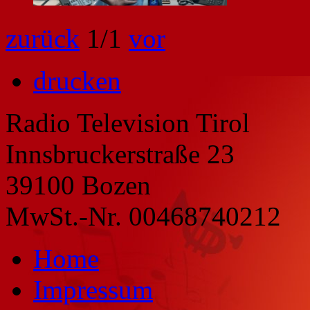
zurück
1
/1
vor
drucken
Radio Television Tirol
Innsbruckerstraße 23
39100 Bozen
MwSt.-Nr. 00468740212
Home
Impressum