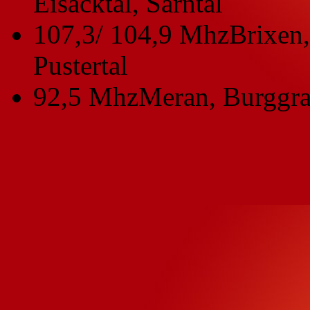
Eisacktal, Sarntal
107,3/ 104,9 Mhz
Brixen,
Pustertal
92,5 Mhz
Meran, Burggra