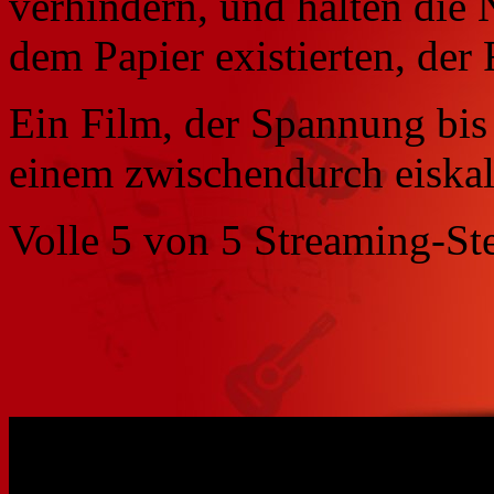
verhindern, und halten die N
dem Papier existierten, der 
Ein Film, der Spannung bis 
einem zwischendurch eiskal
Volle 5 von 5 Streaming-St