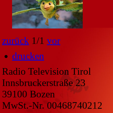
zurück
1
/1
vor
drucken
Radio Television Tirol
Innsbruckerstraße 23
39100 Bozen
MwSt.-Nr. 00468740212