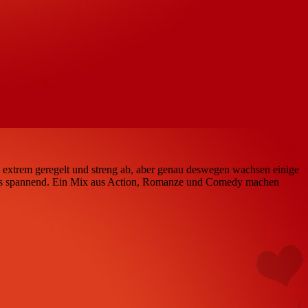
es extrem geregelt und streng ab, aber genau deswegen wachsen einige
ders spannend. Ein Mix aus Action, Romanze und Comedy machen