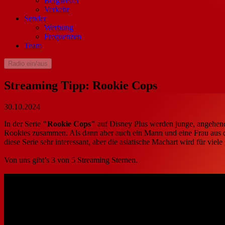
Bergwetter
Verkehr
Sender
Werbung
Frequenzen
Team
Radio ein/aus
Streaming Tipp: Rookie Cops
30.10.2024
In der Serie
"Rookie Cops"
auf Disney Plus werden junge, angehende 
Rookies zusammen. Als dann aber auch ein Mann und eine Frau aus 
diese Serie sehr interessant, aber die asiatische Machart wird für vie
Von uns gibt’s 3 von 5 Streaming Sternen.