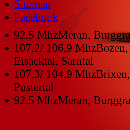
Sitemap
Facebook
92,5 Mhz
Meran, Burggra
107,2/ 106,9 Mhz
Bozen, 
Eisacktal, Sarntal
107,3/ 104,9 Mhz
Brixen,
Pustertal
92,5 Mhz
Meran, Burggra