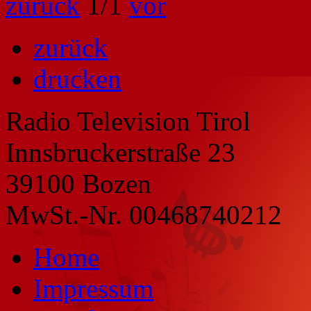
zurück
1
/1
vor
zurück
drucken
Radio Television Tirol
Innsbruckerstraße 23
39100 Bozen
MwSt.-Nr. 00468740212
Home
Impressum