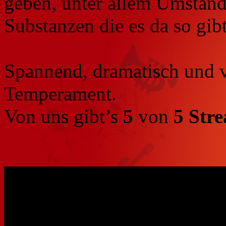
geben, unter allem Umständ
Substanzen die es da so gibt,
Spannend, dramatisch und v
Temperament.
Von uns gibt’s
5
von
5
Stre