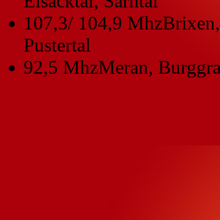
Eisacktal, Sarntal
107,3/ 104,9 Mhz
Brixen,
Pustertal
92,5 Mhz
Meran, Burggra