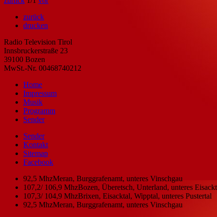
zurück
1
/1
vor
zurück
drucken
Radio Television Tirol
Innsbruckerstraße 23
39100 Bozen
MwSt.-Nr. 00468740212
Home
Impressum
Musik
Programm
Sender
Sender
Kontakt
Sitemap
Facebook
92,5 Mhz
Meran, Burggrafenamt, unteres Vinschgau
107,2/ 106,9 Mhz
Bozen, Überetsch, Unterland, unteres Eisackta
107,3/ 104,9 Mhz
Brixen, Eisacktal, Wipptal, unteres Pustertal
92,5 Mhz
Meran, Burggrafenamt, unteres Vinschgau