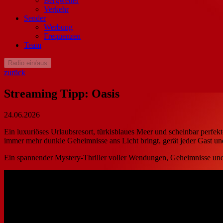
Bergwetter
Verkehr
Sender
Werbung
Frequenzen
Team
Radio ein/aus
zurück
Streaming Tipp: Oasis
24.06.2026
Ein luxuriöses Urlaubsresort, türkisblaues Meer und scheinbar perfekt
immer mehr dunkle Geheimnisse ans Licht bringt, gerät jeder Gast und
Ein spannender Mystery-Thriller voller Wendungen, Geheimnisse u