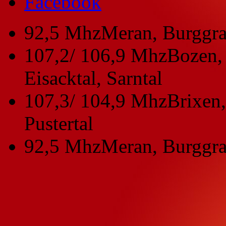
Facebook
92,5 Mhz
Meran, Burggra
107,2/ 106,9 Mhz
Bozen, 
Eisacktal, Sarntal
107,3/ 104,9 Mhz
Brixen,
Pustertal
92,5 Mhz
Meran, Burggra