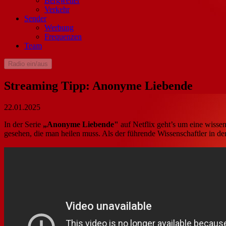
Bergwetter
Verkehr
Sender
Werbung
Frequenzen
Team
Radio ein/aus
Streaming Tipp: Anonyme Liebende
22.01.2025
In der Serie
„Anonyme Liebende"
auf Netflix geht’s um eine wissen
gesehen, die man heilen muss. Als der führende Wissenschaftler in de