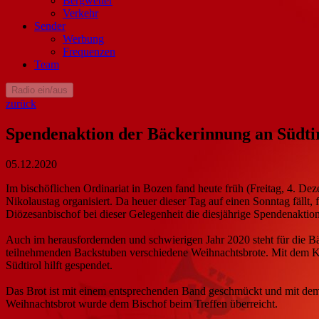
Bergwetter
Verkehr
Sender
Werbung
Frequenzen
Team
Radio ein/aus
zurück
Spendenaktion der Bäckerinnung an Südtirol
05.12.2020
Im bischöflichen Ordinariat in Bozen fand heute früh (Freitag, 4. De
Nikolaustag organisiert. Da heuer dieser Tag auf einen Sonntag fällt
Diözesanbischof bei dieser Gelegenheit die diesjährige Spendenaktion 
Auch im herausfordernden und schwierigen Jahr 2020 steht für die B
teilnehmenden Backstuben verschiedene Weihnachtsbrote. Mit dem Kauf
Südtirol hilft gespendet.
Das Brot ist mit einem entsprechenden Band geschmückt und mit dem 
Weihnachtsbrot wurde dem Bischof beim Treffen überreicht.