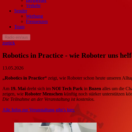
Bergwetter
Verkehr
Sender
Werbung
Frequenzen
Team
Radio ein/aus
zurück
Robotics in Practice - wie Roboter uns hel
13.05.2026
„Robotics in Practice“
zeigt, wie Roboter schon heute unseren Allt
Am
19. Mai
dreht sich im
NOI Tech Park
in
Bozen
alles um die Ch
zeigen, wie
Roboter Menschen
künftig noch stärker unterstützen k
Die Teilnahme an der Veranstaltung ist kostenlos.
Alle Infos zur Veranstaltung gibt’s hier.