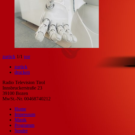
zurück
1
/1
vor
zurück
drucken
Radio Television Tirol
Innsbruckerstraße 23
39100 Bozen
MwSt.-Nr. 00468740212
Home
Impressum
Musik
Programm
Sender