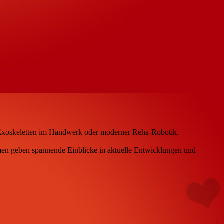
zu Exoskeletten im Handwerk oder moderner Reha-Robotik.
en geben spannende Einblicke in aktuelle Entwicklungen und