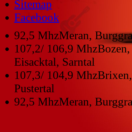
Sitemap
Facebook
92,5 Mhz
Meran, Burggra
107,2/ 106,9 Mhz
Bozen, 
Eisacktal, Sarntal
107,3/ 104,9 Mhz
Brixen,
Pustertal
92,5 Mhz
Meran, Burggra