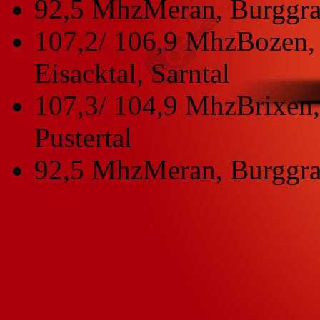
92,5 Mhz
Meran, Burggra
107,2/ 106,9 Mhz
Bozen, 
Eisacktal, Sarntal
107,3/ 104,9 Mhz
Brixen,
Pustertal
92,5 Mhz
Meran, Burggra