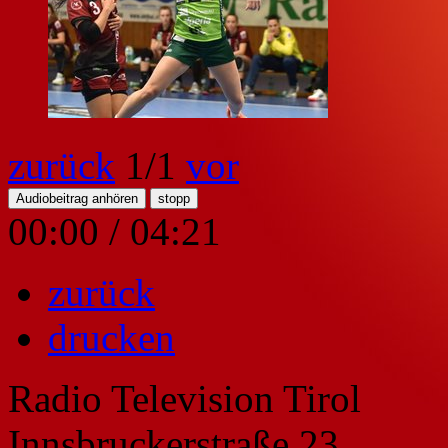
zurück
1
/1
vor
Audiobeitrag anhören
stopp
00:00
/
04:21
zurück
drucken
Radio Television Tirol
Innsbruckerstraße 23