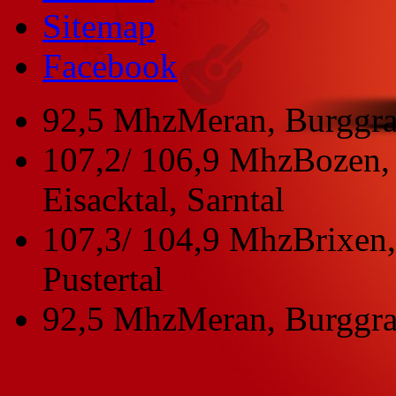
Sitemap
Facebook
92,5 Mhz
Meran, Burggra
107,2/ 106,9 Mhz
Bozen, 
Eisacktal, Sarntal
107,3/ 104,9 Mhz
Brixen,
Pustertal
92,5 Mhz
Meran, Burggra