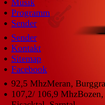
Musik
Programm
Sender
Sender
Kontakt
Sitemap
Facebook
92,5 Mhz
Meran, Burggra
107,2/ 106,9 Mhz
Bozen, 
Eisacktal, Sarntal