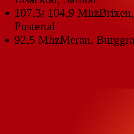
107,3/ 104,9 Mhz
Brixen,
Pustertal
92,5 Mhz
Meran, Burggra