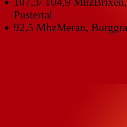
107,3/ 104,9 Mhz
Brixen,
Pustertal
92,5 Mhz
Meran, Burggra