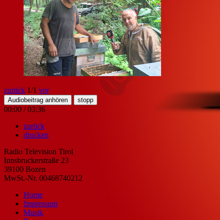
zurück
1
/1
vor
Audiobeitrag anhören
stopp
00:00
/
03:36
zurück
drucken
Radio Television Tirol
Innsbruckerstraße 23
39100 Bozen
MwSt.-Nr. 00468740212
Home
Impressum
Musik