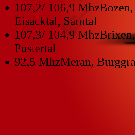
107,2/ 106,9 Mhz
Bozen, 
Eisacktal, Sarntal
107,3/ 104,9 Mhz
Brixen,
Pustertal
92,5 Mhz
Meran, Burggra