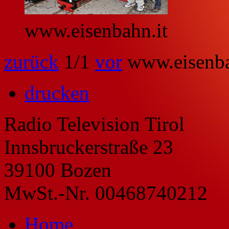
www.eisenbahn.it
zurück
1
/1
vor
www.eisenba
drucken
Radio Television Tirol
Innsbruckerstraße 23
39100 Bozen
MwSt.-Nr. 00468740212
Home