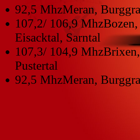
92,5 Mhz
Meran, Burggra
107,2/ 106,9 Mhz
Bozen, 
Eisacktal, Sarntal
107,3/ 104,9 Mhz
Brixen,
Pustertal
92,5 Mhz
Meran, Burggra