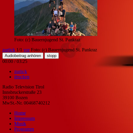
Foto: (c) Bauernjugend St. Pankraz
zurück
1
/1
vor
Foto: (c) Bauernjugend St. Pankraz
Audiobeitrag anhören
stopp
00:00
/
03:25
zurück
drucken
Radio Television Tirol
Innsbruckerstraße 23
39100 Bozen
MwSt.-Nr. 00468740212
Home
Impressum
Musik
Programm