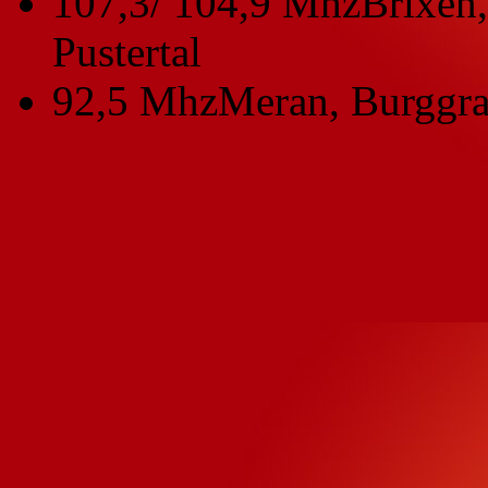
107,3/ 104,9 Mhz
Brixen,
Pustertal
92,5 Mhz
Meran, Burggra