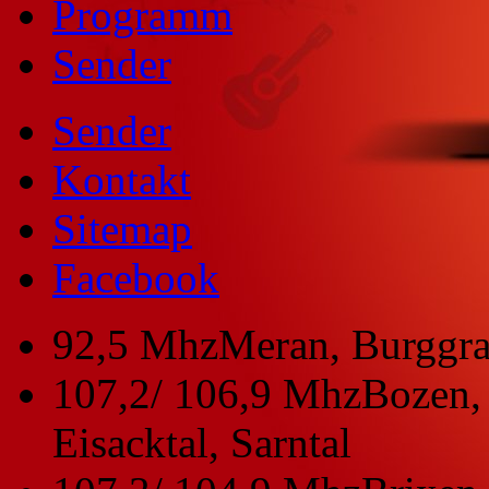
Programm
Sender
Sender
Kontakt
Sitemap
Facebook
92,5 Mhz
Meran, Burggra
107,2/ 106,9 Mhz
Bozen, 
Eisacktal, Sarntal