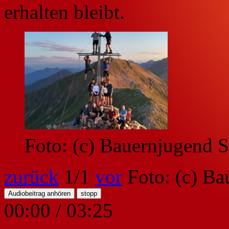
erhalten bleibt.
Foto: (c) Bauernjugend S
zurück
1
/1
vor
Foto: (c) Ba
Audiobeitrag anhören
stopp
00:00
/
03:25