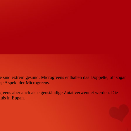
ie sind extrem gesund. Microgreens enthalten das Doppelte, oft sogar
ge Aspekt der Microgreens.
reens aber auch als eigenständige Zutat verwendet werden. Die
auls in Eppan.