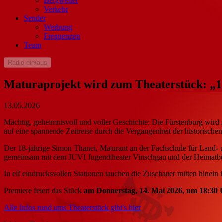
Bergwetter
Verkehr
Sender
Werbung
Frequenzen
Team
Radio ein/aus
Maturaprojekt wird zum Theaterstück: „1
13.05.2026
Mächtig, geheimnisvoll und voller Geschichte: Die Fürstenburg wird
auf eine spannende Zeitreise durch die Vergangenheit der historische
Der 18-jährige Simon Thanei, Maturant an der Fachschule für Land- un
gemeinsam mit dem JUVI Jugendtheater Vinschgau und der Heimatbüh
In elf eindrucksvollen Stationen tauchen die Zuschauer mitten hinein
Premiere feiert das Stück
am Donnerstag, 14. Mai 2026, um 18:30 
Alle Infos rund ums Theaterstück gibt's hier