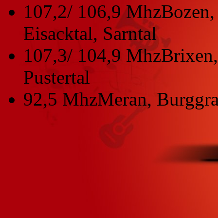
107,2/ 106,9 Mhz
Bozen, 
Eisacktal, Sarntal
107,3/ 104,9 Mhz
Brixen,
Pustertal
92,5 Mhz
Meran, Burggra