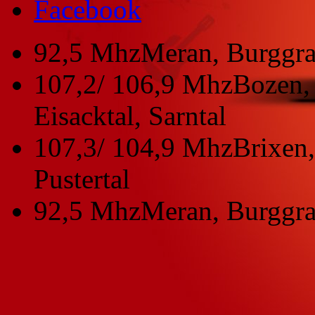
Facebook
92,5 Mhz
Meran, Burggra
107,2/ 106,9 Mhz
Bozen, 
Eisacktal, Sarntal
107,3/ 104,9 Mhz
Brixen,
Pustertal
92,5 Mhz
Meran, Burggra