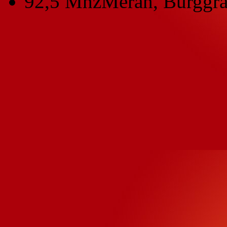
92,5 Mhz
Meran, Burggra