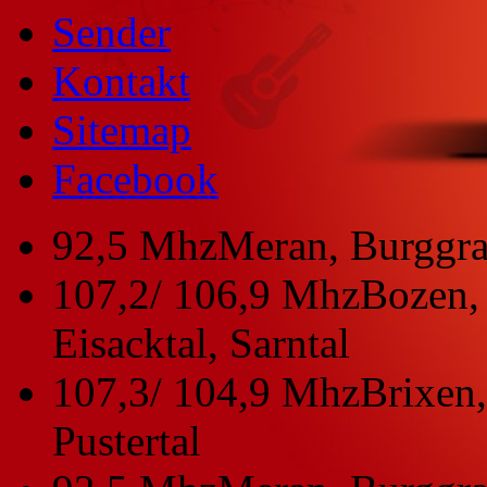
Sender
Kontakt
Sitemap
Facebook
92,5 Mhz
Meran, Burggra
107,2/ 106,9 Mhz
Bozen, 
Eisacktal, Sarntal
107,3/ 104,9 Mhz
Brixen,
Pustertal