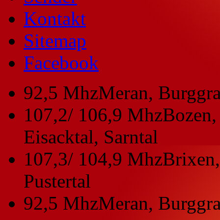
Kontakt
Sitemap
Facebook
92,5 Mhz
Meran, Burggra
107,2/ 106,9 Mhz
Bozen, 
Eisacktal, Sarntal
107,3/ 104,9 Mhz
Brixen,
Pustertal
92,5 Mhz
Meran, Burggra