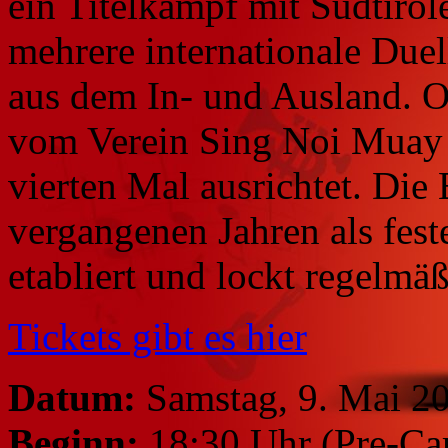
ein Titelkampf mit Südtiro
mehrere internationale Duel
aus dem In- und Ausland. Or
vom Verein Sing Noi Muay T
vierten Mal ausrichtet. Die 
vergangenen Jahren als fe
etabliert und lockt regelm
Tickets gibt es hier
Datum:
Samstag, 9. Mai 2
Beginn:
18:30 Uhr (Pre-Ca