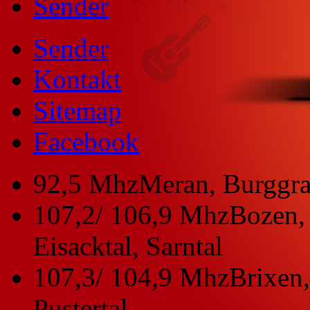
Sender
Sender
Kontakt
Sitemap
Facebook
92,5 Mhz
Meran, Burggra
107,2/ 106,9 Mhz
Bozen, 
Eisacktal, Sarntal
107,3/ 104,9 Mhz
Brixen,
Pustertal