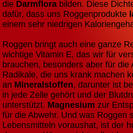
die
Darmflora
bilden. Diese Dicht
dafür, dass uns Roggenprodukte
einem sehr niedrigen Kaloriengeha
Roggen bringt auch eine ganze R
wichtige Vitamin E, das wir für v
brauchen, besonders aber für die
Radikale, die uns krank machen k
an
Mineralstoffen
, darunter ist 
in jede Zelle gehört und der Blutd
unterstützt.
Magnesium
zur Entsp
für die Abwehr. Und was Roggen 
Lebensmitteln voraushat, ist der