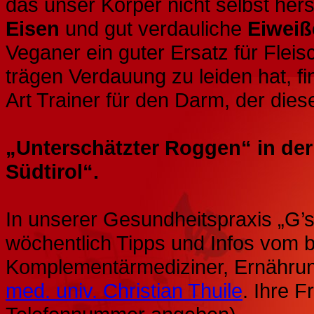
das unser Körper nicht selbst hers
Eisen
und gut verdauliche
Eiweiß
Veganer ein guter Ersatz für Flei
trägen Verdauung zu leiden hat, fi
Art Trainer für den Darm, der dies
„Unterschätzter Roggen“ in de
Südtirol“.
In unserer Gesundheitspraxis „G’
wöchentlich Tipps und Infos vom b
Komplementärmediziner, Ernährun
med. univ. Christian Thuile
. Ihre 