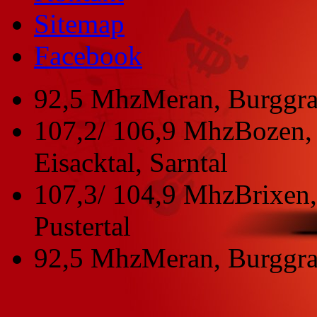
Sitemap
Facebook
92,5 Mhz
Meran, Burggra
107,2/ 106,9 Mhz
Bozen, 
Eisacktal, Sarntal
107,3/ 104,9 Mhz
Brixen,
Pustertal
92,5 Mhz
Meran, Burggra