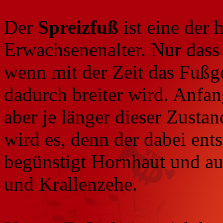
Der
Spreizfuß
ist eine der 
Erwachsenenalter. Nur das
wenn mit der Zeit das Fußg
dadurch breiter wird. Anfa
aber je länger dieser Zust
wird es, denn der dabei en
begünstigt Hornhaut und a
und Krallenzehe.