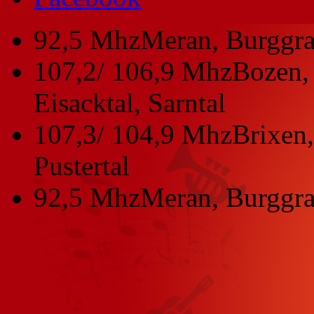
92,5 Mhz
Meran, Burggra
107,2/ 106,9 Mhz
Bozen, 
Eisacktal, Sarntal
107,3/ 104,9 Mhz
Brixen,
Pustertal
92,5 Mhz
Meran, Burggra