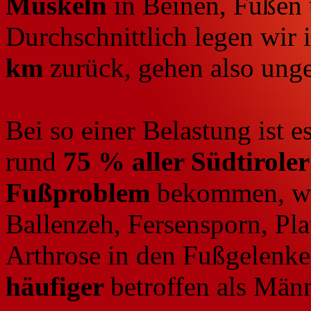
Muskeln
in Beinen, Füßen 
Durchschnittlich legen wir
km
zurück, gehen also unge
Bei so einer Belastung ist e
rund
75 % aller Südtiroler
Fußproblem
bekommen, wi
Ballenzeh, Fersensporn, Pla
Arthrose in den Fußgelenk
häufiger
betroffen als Männ