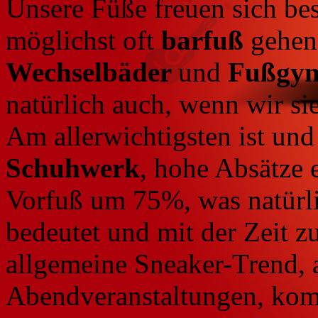
Unsere Füße freuen sich be
möglichst oft
barfuß
gehen,
Wechselbäder
und
Fußgym
natürlich auch, wenn wir s
Am allerwichtigsten ist und
Schuhwerk
, hohe Absätze 
Vorfuß um 75%, was natürl
bedeutet und mit der Zeit z
allgemeine Sneaker-Trend, 
Abendveranstaltungen, kom