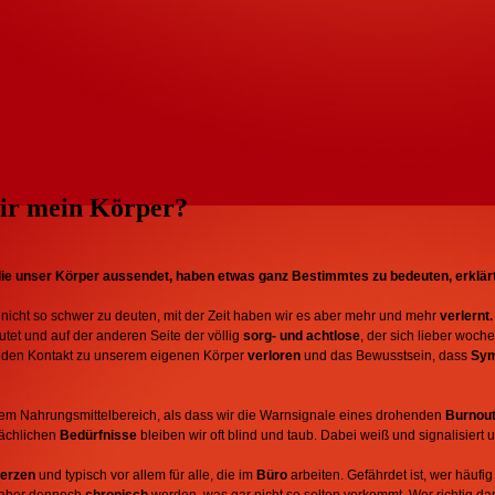
mir mein Körper?
die unser Körper aussendet, haben etwas ganz Bestimmtes zu bedeuten, erklärt 
 nicht so schwer zu deuten, mit der Zeit haben wir es aber mehr und mehr
verlernt.
tet und auf der anderen Seite der völlig
sorg- und achtlose
, der sich lieber woch
wir den Kontakt zu unserem eigenen Körper
verloren
und das Bewusstsein, dass
Sy
em Nahrungsmittelbereich, als dass wir die Warnsignale eines drohenden
Burnou
sächlichen
Bedürfnisse
bleiben wir oft blind und taub. Dabei weiß und signalisiert
erzen
und typisch vor allem für alle, die im
Büro
arbeiten. Gefährdet ist, wer häufi
 aber dennoch
chronisch
werden, was gar nicht so selten vorkommt. Wer richtig dar