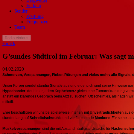
Bergwetter
Verkehr
Sender
Werbung
Frequenzen
Team
Radio ein/aus
zurück
G’sundes Südtirol im Februar: Was sagt 
04.02.2020
Schmerzen, Verspannungen, Fieber, Rötungen und vieles mehr: alle Signale, 
Unser Körper sendet ständig
Signale
aus und eigentlich sind seine Hinweise gar
Hypochonder
, der hinter jedem Kopfschmerz gleich eine Tumorerkrankung vermu
anstatt ein klärendes Gespräch beim Arzt zu suchen. Oft scheint es, als hätten 
mitteilt.
Eher beschäftigen wir uns beispielsweise intensiv mit
Unverträglichkeiten
aus d
stundenlang auf
Schreibtischstühle
und vor flimmernde
Monitore
. Für seine tat
Muskelverspannungen
sind die mit Abstand häufigste Ursache für
Nackenschm
so unser Radiodoktor. Diese Schmerzen sind tatsächlich meist
harmlos
, können