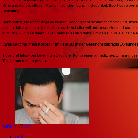
Schwund der betroffenen Muskeln, sondern ganz im Gegenteil,
Sport
betreiben 
Belastung.
Botschaften, die unser
Kopf
aussendet, können sehr schmerzhaft sein und unse
stehen dabei an erster Stelle. Aber noch viel öfter will uns unser Gehirn dadurch
zumuten. Nur in seltenen Fällen handelt es sich dabei um den Hinweis auf eine 
„Was sagt mir mein Körper?“ im Februar in der Gesundheitspraxis „G’sundes 
Tipps und Infos vom bekannten Südtiroler Komplementärmediziner, Ernährungsexpe
Telefonnummer angeben).
zurück
1
/2
vor
zurück