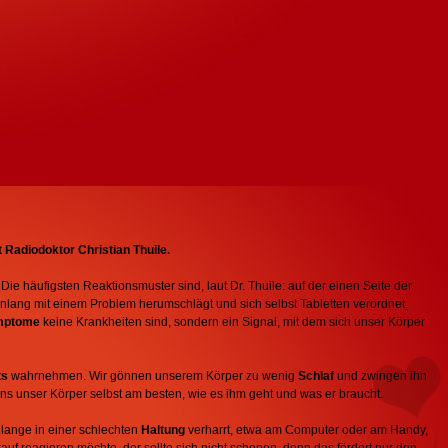
Radiodoktor Christian Thuile.
Die häufigsten Reaktionsmuster sind, laut Dr. Thuile: auf der einen Seite der
enlang mit einem Problem herumschlägt und sich selbst Tabletten verordnet,
mptome
keine Krankheiten sind, sondern ein Signal, mit dem sich unser Körper
ts
wahrnehmen. Wir gönnen unserem Körper zu wenig
Schlaf
und zwingen ihn
 uns unser Körper selbst am besten, wie es ihm geht und was er braucht.
g lange in einer schlechten
Haltung
verharrt, etwa am Computer oder am Handy,
auf reagieren möchte, der sollte sich nicht schonen, denn das fördert nur den