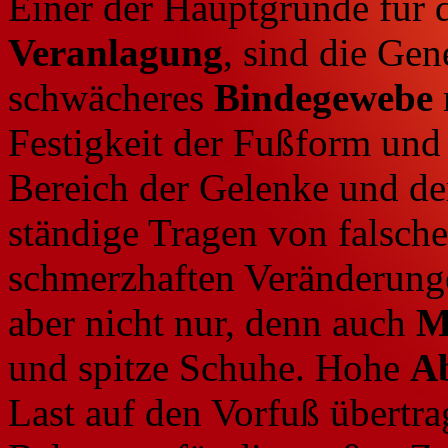
Einer der Hauptgründe für d
Veranlagung
, sind die Ge
schwächeres
Bindegewebe
Festigkeit der Fußform und 
Bereich der Gelenke und de
ständige Tragen von falsch
schmerzhaften Veränderungen
aber nicht nur, denn auch
M
und spitze Schuhe. Hohe
Ab
Last auf den Vorfuß übertr