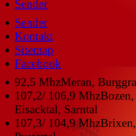
Sender
Sender
Kontakt
Sitemap
Facebook
92,5 Mhz
Meran, Burggra
107,2/ 106,9 Mhz
Bozen, 
Eisacktal, Sarntal
107,3/ 104,9 Mhz
Brixen,