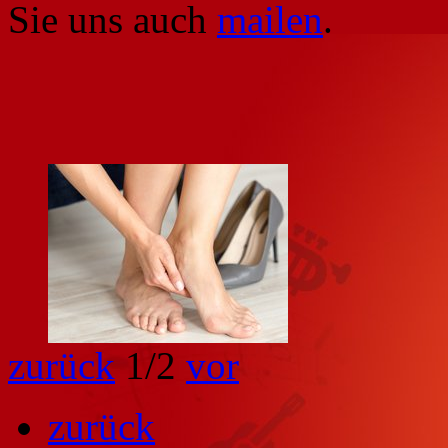
Sie uns auch
mailen
.
zurück
1
/2
vor
zurück