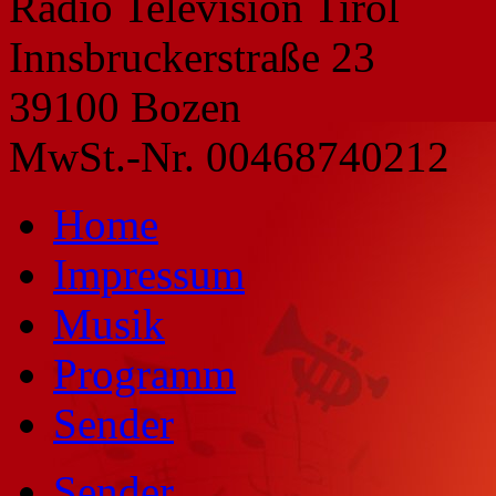
Radio Television Tirol
Innsbruckerstraße 23
39100 Bozen
MwSt.-Nr. 00468740212
Home
Impressum
Musik
Programm
Sender
Sender