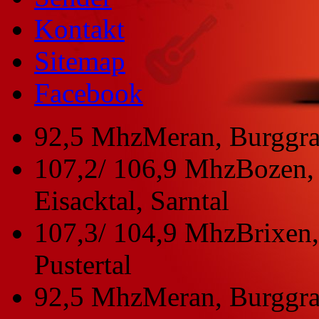
Kontakt
Sitemap
Facebook
92,5 Mhz
Meran, Burggra
107,2/ 106,9 Mhz
Bozen, 
Eisacktal, Sarntal
107,3/ 104,9 Mhz
Brixen,
Pustertal
92,5 Mhz
Meran, Burggra