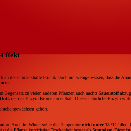
-Effekt
h an die schmackhafte Frucht. Doch nur wenige wissen, dass die Anana
anze.
 im Gegensatz zu vielen anderen Pflanzen auch nachts
Sauerstoff
abzuge
Duft
, der das Enzym Bromelain enthält. Dieses natürliche Enzym wirk
romeliengewächsen gehört.
ndort. Auch im Winter sollte die Temperatur
nicht unter 18 °C
fallen.
ägt die Pflanze kurzfristige Trockenheit besser als
Staunässe
. Diese is