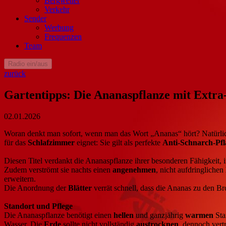
Bergwetter
Verkehr
Sender
Werbung
Frequenzen
Team
Radio ein/aus
zurück
Gartentipps: Die Ananaspflanze mit Extra
02.01.2026
Woran denkt man sofort, wenn man das Wort „Ananas“ hört? Natürlic
für das
Schlafzimmer
eignet: Sie gilt als perfekte
Anti-Schnarch-Pfl
Diesen Titel verdankt die Ananaspflanze ihrer besonderen Fähigkeit,
Zudem verströmt sie nachts einen
angenehmen
, nicht aufdringlichen
erweitern.
Die Anordnung der
Blätter
verrät schnell, dass die Ananas zu den B
Standort und Pflege
Die Ananaspflanze benötigt einen
hellen
und ganzjährig
warmen
Sta
Wasser. Die
Erde
sollte nicht vollständig
austrocknen
, dennoch vertr