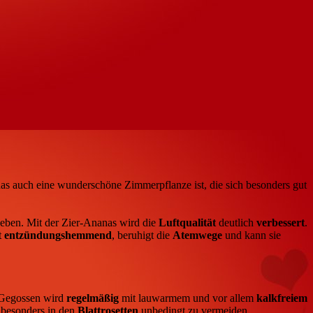
s auch eine wunderschöne Zimmerpflanze ist, die sich besonders gut
ben. Mit der Zier-Ananas wird die
Luftqualität
deutlich
verbessert
.
t
entzündungshemmend
, beruhigt die
Atemwege
und kann sie
 Gegossen wird
regelmäßig
mit lauwarmem und vor allem
kalkfreiem
t besonders in den
Blattrosetten
unbedingt zu vermeiden.