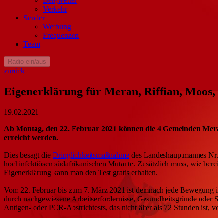
Bergwetter
Verkehr
Sender
Werbung
Frequenzen
Team
Radio ein/aus
zurück
Eigenerklärung für Meran, Riffian, Moos,
19.02.2021
Ab Montag, den 22. Februar 2021 können die 4 Gemeinden Meran, R
erreicht werden.
Dies besagt die
Dringlichkeitsmaßnahme
des Landeshauptmannes Nr. 8
hochinfektiösen südafrikanischen Mutante. Zusätzlich muss, wie bere
Eigenerklärung kann man den Test gratis erhalten.
Vom 22. Februar bis zum 7. März 2021 ist demnach jede Bewegung in
durch nachgewiesene Arbeitserfordernisse, Gesundheitsgründe oder Sit
Antigen- oder PCR-Abstrichtests, das nicht älter als 72 Stunden ist, v