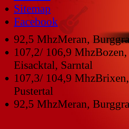
Sitemap
Facebook
92,5 Mhz
Meran, Burggra
107,2/ 106,9 Mhz
Bozen, 
Eisacktal, Sarntal
107,3/ 104,9 Mhz
Brixen,
Pustertal
92,5 Mhz
Meran, Burggra