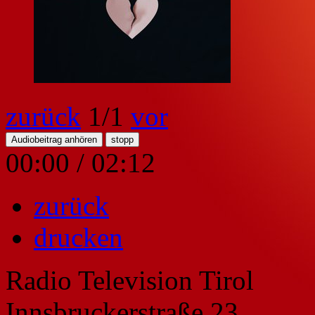
zurück
1
/1
vor
Audiobeitrag anhören
stopp
00:00
/
02:12
zurück
drucken
Radio Television Tirol
Innsbruckerstraße 23