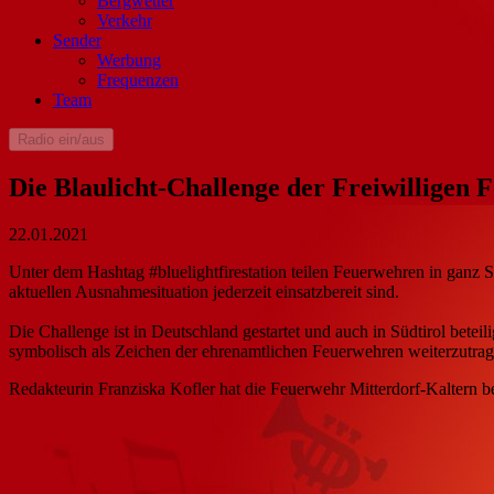
Bergwetter
Verkehr
Sender
Werbung
Frequenzen
Team
Radio ein/aus
Die Blaulicht-Challenge der Freiwilligen
22.01.2021
Unter dem Hashtag #bluelightfirestation teilen Feuerwehren in ganz
aktuellen Ausnahmesituation jederzeit einsatzbereit sind.
Die Challenge ist in Deutschland gestartet und auch in Südtirol bet
symbolisch als Zeichen der ehrenamtlichen Feuerwehren weiterzutrag
Redakteurin Franziska Kofler hat die Feuerwehr Mitterdorf-Kaltern b