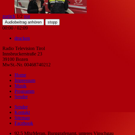
zurück
1
/2
vor
Audiobeitrag anhören
stopp
00:00
/
02:09
drucken
Radio Television Tirol
Innsbruckerstraße 23
39100 Bozen
MwSt.-Nr. 00468740212
Home
Impressum
Musik
Programm
Sender
Sender
Kontakt
Sitemap
Facebook
92,5 Mhz
Meran, Burggrafenamt, unteres Vinschgau