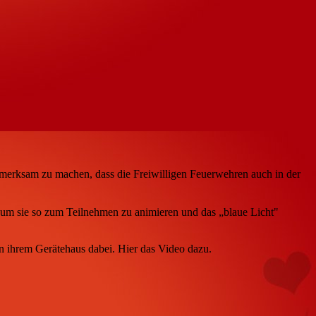
fmerksam zu machen, dass die Freiwilligen Feuerwehren auch in der
e um sie so zum Teilnehmen zu animieren und das „blaue Licht"
in ihrem Gerätehaus dabei. Hier das Video dazu.