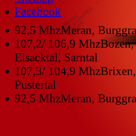
Facebook
92,5 Mhz
Meran, Burggra
107,2/ 106,9 Mhz
Bozen, 
Eisacktal, Sarntal
107,3/ 104,9 Mhz
Brixen,
Pustertal
92,5 Mhz
Meran, Burggra