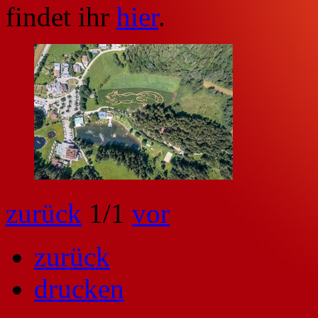
findet ihr
hier
.
zurück
1
/1
vor
zurück
drucken