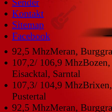
Sender
Kontakt
Sitemap
Facebook
92,5 Mhz
Meran, Burggra
107,2/ 106,9 Mhz
Bozen, 
Eisacktal, Sarntal
107,3/ 104,9 Mhz
Brixen,
Pustertal
92,5 Mhz
Meran, Burggra