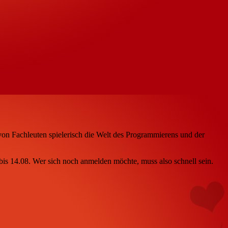
on Fachleuten spielerisch die Welt des Programmierens und der
bis 14.08. Wer sich noch anmelden möchte, muss also schnell sein.