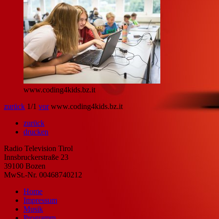
www.coding4kids.bz.it
zurück
1
/1
vor
www.coding4kids.bz.it
zurück
drucken
Radio Television Tirol
Innsbruckerstraße 23
39100 Bozen
MwSt.-Nr. 00468740212
Home
Impressum
Musik
Programm