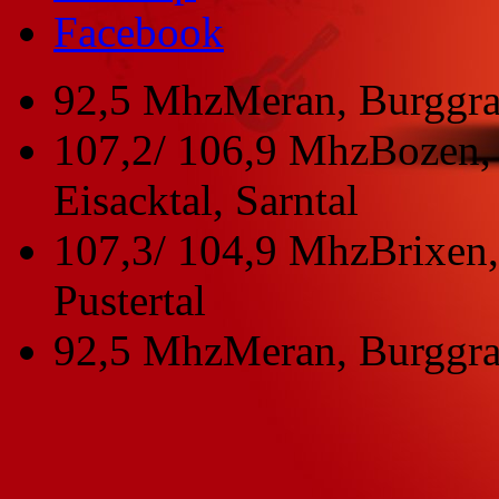
Facebook
92,5 Mhz
Meran, Burggra
107,2/ 106,9 Mhz
Bozen, 
Eisacktal, Sarntal
107,3/ 104,9 Mhz
Brixen,
Pustertal
92,5 Mhz
Meran, Burggra