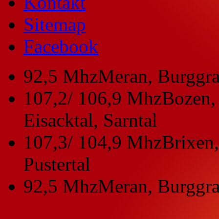
Kontakt
Sitemap
Facebook
92,5 Mhz
Meran, Burggra
107,2/ 106,9 Mhz
Bozen, 
Eisacktal, Sarntal
107,3/ 104,9 Mhz
Brixen,
Pustertal
92,5 Mhz
Meran, Burggra