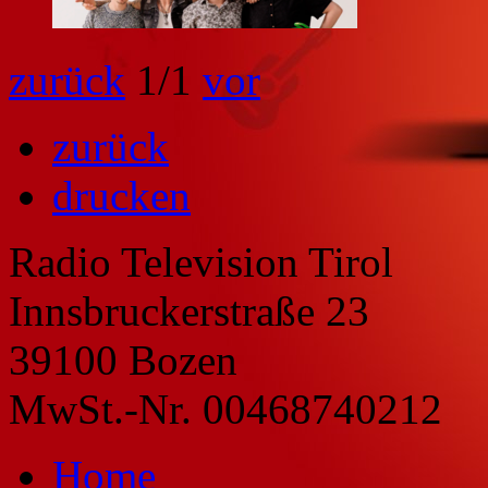
zurück
1
/1
vor
zurück
drucken
Radio Television Tirol
Innsbruckerstraße 23
39100 Bozen
MwSt.-Nr. 00468740212
Home