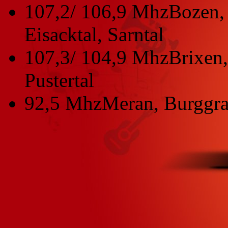
107,2/ 106,9 Mhz
Bozen, 
Eisacktal, Sarntal
107,3/ 104,9 Mhz
Brixen,
Pustertal
92,5 Mhz
Meran, Burggra