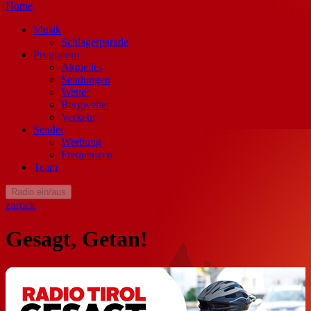
Home
Musik
Schlagerparade
Programm
Aktuelles
Sendungen
Wetter
Bergwetter
Verkehr
Sender
Werbung
Frequenzen
Team
Radio ein/aus
zurück
Gesagt, Getan!