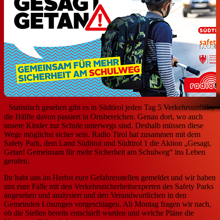
Statistisch gesehen gibt es in Südtirol jeden Tag 5 Verkehrsunfälle,
die Hälfte davon passiert in Ortsbereichen. Genau dort, wo auch
unsere Kinder zur Schule unterwegs sind. Deshalb müssen diese
Wege möglichst sicher sein. Radio Tirol hat zusammen mit dem
Safety Park, dem Land Südtirol und Südtirol 1 die Aktion „Gesagt,
Getan! Gemeinsam für mehr Sicherheit am Schulweg“ ins Leben
gerufen.
Ihr habt uns im Herbst eure Gefahrenstellen gemeldet und wir haben
uns eure Fälle mit den Verkehrssicherheitsexperten des Safety Parks
angesehen und analysiert und den Verandwortlichen in den
Gemeinden Lösungen vorgeschlagen. Ab Montag fragen wir nach,
ob die Stellen bereits entschärft wurden und welche Pläne die