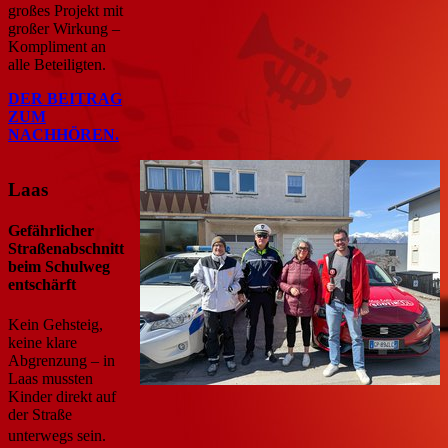
großes Projekt mit
großer Wirkung –
Kompliment an
alle Beteiligten.
DER BEITRAG
ZUM
NACHHÖREN.
Laas
Gefährlicher
Straßenabschnitt
beim Schulweg
entschärft
Kein Gehsteig,
keine klare
Abgrenzung – in
Laas mussten
Kinder direkt auf
der Straße
unterwegs sein.